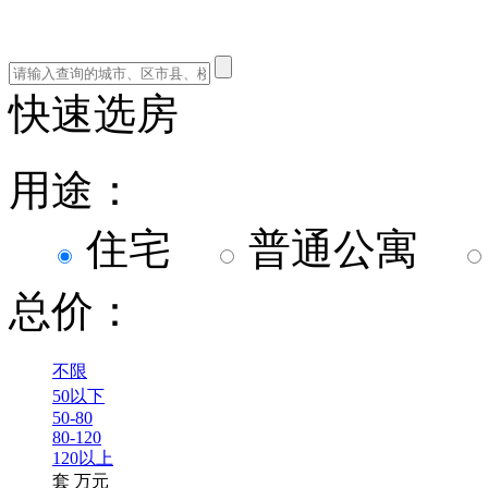
快速选房
用途：
住宅
普通公寓
总价：
不限
50以下
50-80
80-120
120以上
套
万元