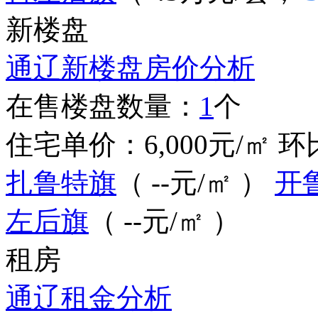
新楼盘
通辽新楼盘房价分析
在售楼盘数量：
1
个
住宅单价：
6,000
元/㎡
环
扎鲁特旗
（ --元/㎡
）
开
左后旗
（ --元/㎡
）
租房
通辽租金分析