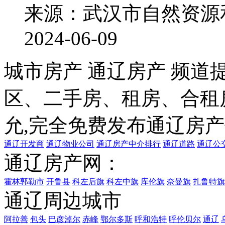
来源：武汉市自然资源
2024-06-09
城市房产 通辽房产 频道
区、二手房、租房、合租
允,完全免费发布
通辽房产
通辽开发商
通辽物业公司
通辽房产中介排行
通辽道路
通辽公
通辽房产网：
霍林郭勒市
开鲁县
科左后旗
科左中旗
库伦旗
奈曼旗
扎鲁特旗
通辽周边城市
阿拉善
包头
巴彦淖尔
赤峰
鄂尔多斯
呼和浩特
呼伦贝尔
通辽